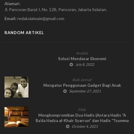
Alamat:
Jl. Pancoran Barat I, No. 12B, Pancoran, Jakarta Selatan.
Email:
redaksialwaie@gmail.com
RANDOM ARTIKEL
Analisis
Solusi Mendasar Ekonomi
July 8, 2022
Baiti Jannati
Mengatur Penggunaan Gadget Bagi Anak
September 27, 2021
Fikih
Mengkompromikan Dua Hadis (Antara Hadis “A
Ba’da Hadza al-Khair Syarrun” dan Hadis “Tsumma
Takunu Khilafah ‘ala Minhaj an-Nubuwwah”)
October 4, 2021