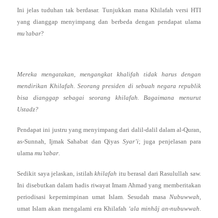
Ini jelas tuduhan tak berdasar. Tunjukkan mana Khilafah versi HTI
yang dianggap menyimpang dan berbeda dengan pendapat ulama
mu’tabar
?
Mereka mengatakan, mengangkat khalifah tidak harus dengan
mendirikan Khilafah. Seorang presiden di sebuah negara republik
bisa dianggap sebagai seorang khilafah. Bagaimana menurut
Ustadz?
Pendapat ini justru yang menyimpang dari dalil-dalil dalam al-Quran,
as-Sunnah, Ijmak Sahabat dan Qiyas
Syar’i
; juga penjelasan para
ulama
mu’tabar
.
Sedikit saya jelaskan, istilah
khilafah
itu berasal dari Rasulullah saw.
Ini disebutkan dalam hadis riwayat Imam Ahmad yang memberitakan
periodisasi kepemimpinan umat Islam. Sesudah masa
Nubuwwah
,
umat Islam akan mengalami era Khilafah
‘ala minhâj an-nubuwwah
.