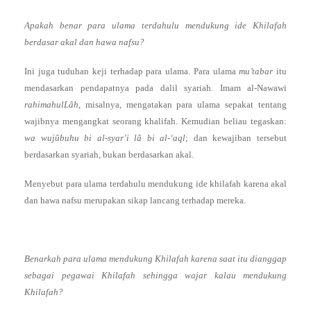
Apakah benar para ulama terdahulu mendukung ide Khilafah
berdasar akal dan hawa nafsu?
Ini juga tuduhan keji terhadap para ulama. Para ulama
mu’tabar
itu
mendasarkan pendapatnya pada dalil syariah. Imam al-Nawawi
rahimahulLâh
, misalnya, mengatakan para ulama sepakat tentang
wajibnya mengangkat seorang khalifah. Kemudian beliau tegaskan:
wa wujûbuhu bi al-syar’i lâ bi al-‘aql
; dan kewajiban tersebut
berdasarkan syariah, bukan berdasarkan akal.
Menyebut para ulama terdahulu mendukung ide khilafah karena akal
dan hawa nafsu merupakan sikap lancang terhadap mereka.
Benarkah para ulama mendukung Khilafah karena saat itu dianggap
sebagai pegawai Khilafah sehingga wajar kalau mendukung
Khilafah?