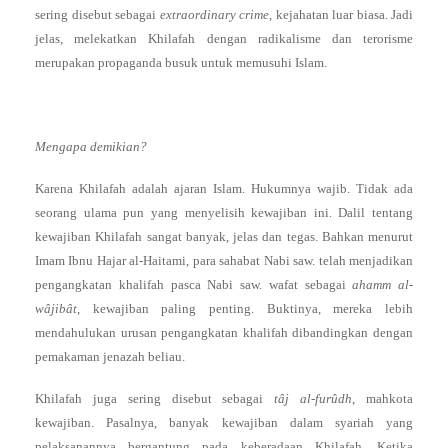
sering disebut sebagai
extraordinary crime
, kejahatan luar biasa. Jadi
jelas, melekatkan Khilafah dengan radikalisme dan terorisme
merupakan propaganda busuk untuk memusuhi Islam.
Mengapa demikian?
Karena Khilafah adalah ajaran Islam. Hukumnya wajib. Tidak ada
seorang ulama pun yang menyelisih kewajiban ini. Dalil tentang
kewajiban Khilafah sangat banyak, jelas dan tegas. Bahkan menurut
Imam Ibnu Hajar al-Haitami, para sahabat Nabi saw. telah menjadikan
pengangkatan khalifah pasca Nabi saw. wafat sebagai
ahamm al-
wâjibât
, kewajiban paling penting. Buktinya, mereka lebih
mendahulukan urusan pengangkatan khalifah dibandingkan dengan
pemakaman jenazah beliau.
Khilafah juga sering disebut sebagai
tâj al-furûdh
, mahkota
kewajiban. Pasalnya, banyak kewajiban dalam syariah yang
pelaksanannya bergantung pada keberadaan Khilafah. Ketika