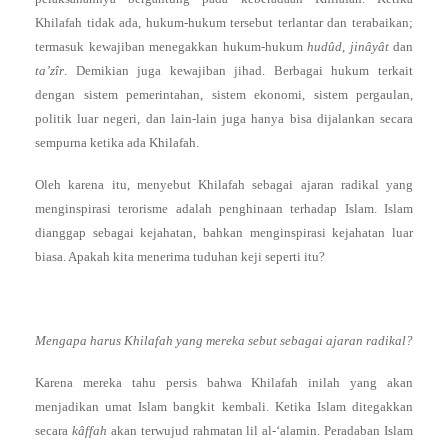
Khilafah tidak ada, hukum-hukum tersebut terlantar dan terabaikan;
termasuk kewajiban menegakkan hukum-hukum
hudûd
,
jinâyât
dan
ta’zîr
. Demikian juga kewajiban jihad. Berbagai hukum terkait
dengan sistem pemerintahan, sistem ekonomi, sistem pergaulan,
politik luar negeri, dan lain-lain juga hanya bisa dijalankan secara
sempurna ketika ada Khilafah.
Oleh karena itu, menyebut Khilafah sebagai ajaran radikal yang
menginspirasi terorisme adalah penghinaan terhadap Islam. Islam
dianggap sebagai kejahatan, bahkan menginspirasi kejahatan luar
biasa. Apakah kita menerima tuduhan keji seperti itu?
Mengapa harus Khilafah yang mereka sebut sebagai ajaran radikal?
Karena mereka tahu persis bahwa Khilafah inilah yang akan
menjadikan umat Islam bangkit kembali. Ketika Islam ditegakkan
secara
kâffah
akan terwujud rahmatan lil al-‘alamin. Peradaban Islam