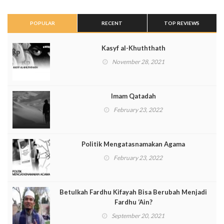
POPULAR
RECENT
TOP REVIEWS
Kasyf al-Khuththath
November 28, 2021
Imam Qatadah
February 23, 2022
Politik Mengatasnamakan Agama
February 23, 2022
Betulkah Fardhu Kifayah Bisa Berubah Menjadi
Fardhu ‘Ain?
September 20, 2021