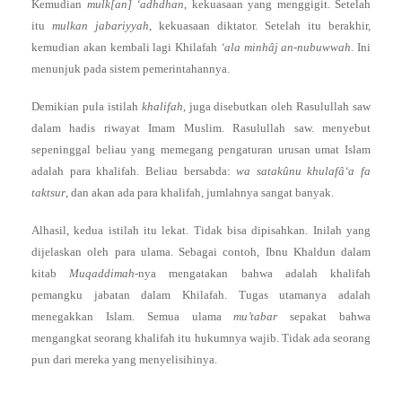
Kemudian
mulk[an] ‘adhdhan
, kekuasaan yang menggigit. Setelah
itu
mulkan jabariyyah
, kekuasaan diktator. Setelah itu berakhir,
kemudian akan kembali lagi Khilafah
‘ala minhâj an-nubuwwah
. Ini
menunjuk pada sistem pemerintahannya.
Demikian pula istilah
khalifah
, juga disebutkan oleh Rasulullah saw
dalam hadis riwayat Imam Muslim. Rasulullah saw. menyebut
sepeninggal beliau yang memegang pengaturan urusan umat Islam
adalah para khalifah. Beliau bersabda:
wa satakûnu khulafâ‘a fa
taktsur
, dan akan ada para khalifah, jumlahnya sangat banyak.
Alhasil, kedua istilah itu lekat. Tidak bisa dipisahkan. Inilah yang
dijelaskan oleh para ulama. Sebagai contoh, Ibnu Khaldun dalam
kitab
Muqaddimah
-nya mengatakan bahwa adalah khalifah
pemangku jabatan dalam Khilafah. Tugas utamanya adalah
menegakkan Islam. Semua ulama
mu’tabar
sepakat bahwa
mengangkat seorang khalifah itu hukumnya wajib. Tidak ada seorang
pun dari mereka yang menyelisihinya.