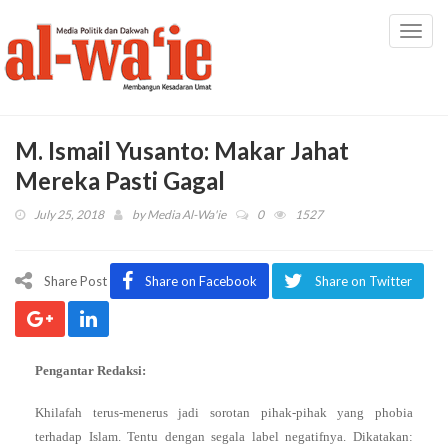
Toggl
navig
M. Ismail Yusanto: Makar Jahat
Mereka Pasti Gagal
July 25, 2018
by
Media Al-Wa'ie
0
1527
Share Post
Share on Facebook
Share on Twitter
Pengantar Redaksi:
Khilafah terus-menerus jadi sorotan pihak-pihak yang phobia
terhadap Islam. Tentu dengan segala label negatifnya. Dikatakan: