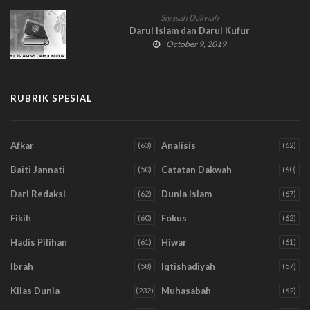
Siyasah Dakwah
Darul Islam dan Darul Kufur
October 9, 2019
RUBRIK SPESIAL
Afkar
Analisis
(63)
(62)
Baiti Jannati
Catatan Dakwah
(50)
(60)
Dari Redaksi
Dunia Islam
(62)
(67)
Fikih
Fokus
(60)
(62)
Hadis Pilihan
Hiwar
(61)
(61)
Ibrah
Iqtishadiyah
(58)
(57)
Kilas Dunia
Muhasabah
(232)
(62)